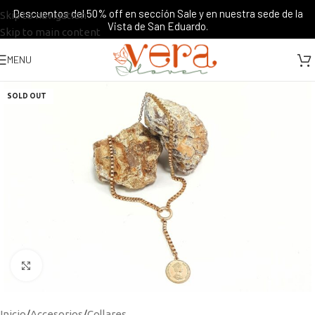
Descuentos del 50% off en sección Sale y en nuestra sede de la
Skip to navigation
Vista de San Eduardo.
Skip to main content
MENU
SOLD OUT
Click to enlarge
Inicio
/
Accesorios
/
Collares