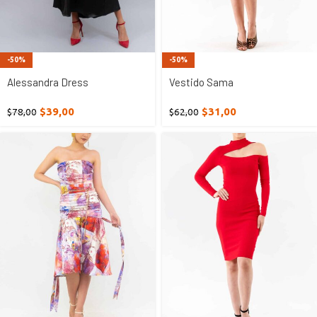
-50%
-50%
Alessandra Dress
Vestido Sama
$
39,00
$
31,00
$
78,00
$
62,00