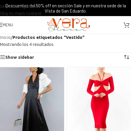
Descuentos del 50% off en sección Sale y en nuestra sede de la
Skip to navigation
Vista de San Eduardo.
Skip to main content
MENU
Inicio
/
Productos etiquetados “Vestido”
Mostrando los 4 resultados
Show sidebar