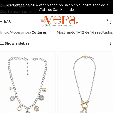
Descuentos del 50% off en sección Sale y en nuestra sede de la
Skip to navigation
Vista de San Eduardo.
Skip to main content
MENU
Inicio
/
Accesorios
/
Collares
Mostrando 1–12 de 16 resultados
Show sidebar