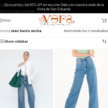
Descuentos del 50% off en sección Sale y en nuestra sede de la
Skip to navigation
Vista de San Eduardo.
Skip to main content
MENU
Inicio
/
Jean basta ancha
Mostrando los 2 resultados
Show sidebar