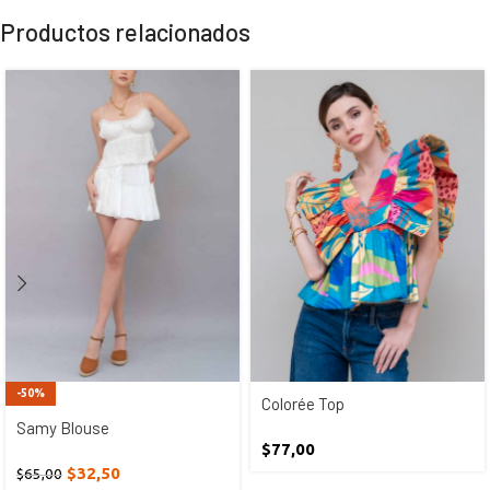
Productos relacionados
-50%
Colorée Top
Samy Blouse
$
77,00
$
32,50
$
65,00