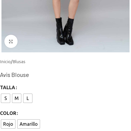
Click to enlarge
Inicio
/
Blusas
Avis Blouse
TALLA
S
M
L
COLOR
Rojo
Amarillo