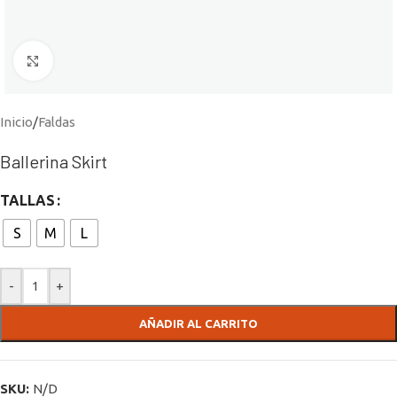
Click to enlarge
Inicio
/
Faldas
Ballerina Skirt
TALLAS
S
M
L
-
+
AÑADIR AL CARRITO
SKU:
N/D