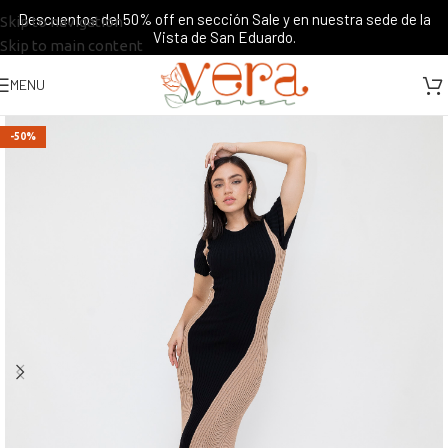
Descuentos del 50% off en sección Sale y en nuestra sede de la
Skip to navigation
Vista de San Eduardo.
Skip to main content
MENU
-50%