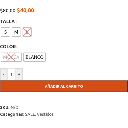
$
40,00
$
80,00
TALLA
S
M
L
COLOR
MOCCA
BLANCO
-
+
AÑADIR AL CARRITO
SKU:
N/D
Categorías:
SALE
,
Vestidos