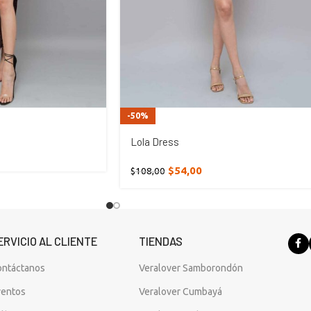
-50%
Lola Dress
$
54,00
$
108,00
ERVICIO AL CLIENTE
TIENDAS
ontáctanos
Veralover Samborondón
ventos
Veralover Cumbayá