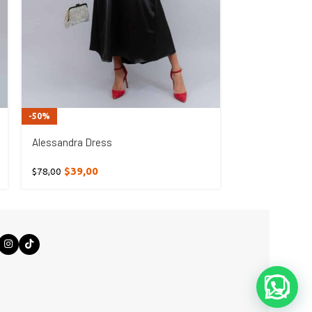
-50%
-50%
Alessandra Dress
Forest Dress
$
39,00
$
60,5
$
78,00
$
121,00