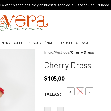
% off en sección Sale y en nuestra sede de la Vista de San Eduardo.
OMPRAR
COLECCIONES
OCASIÓN
ACCESORIOS
LOCALES
SALE
Inicio
/
Vestidos
/
Cherry Dress
Cherry Dress
$
105,00
S
M
L
TALLAS