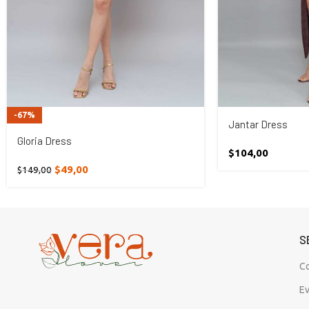
-67%
Jantar Dress
Gloria Dress
$
104,00
$
49,00
$
149,00
S
C
E