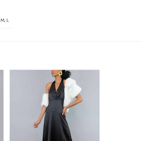
,
M
,
L