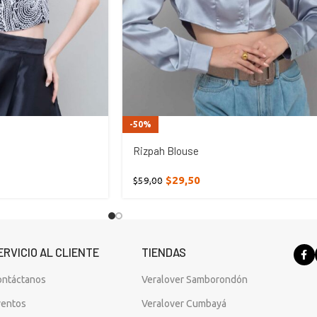
-50%
Rizpah Blouse
$
29,50
$
59,00
ERVICIO AL CLIENTE
TIENDAS
ontáctanos
Veralover Samborondón
ventos
Veralover Cumbayá