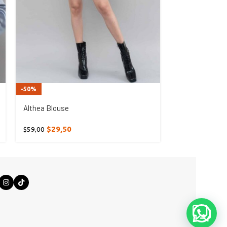
-50%
-50%
Althea Blouse
Ambrosia Blou
$
29,50
$
19,00
$
59,00
$
38,00