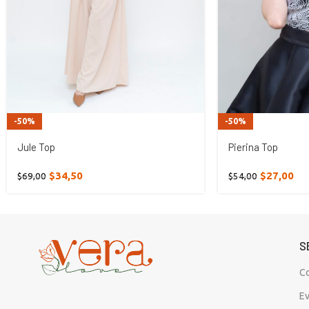
-50%
-50%
Jule Top
Pierina Top
$
34,50
$
27,00
$
69,00
$
54,00
S
C
E