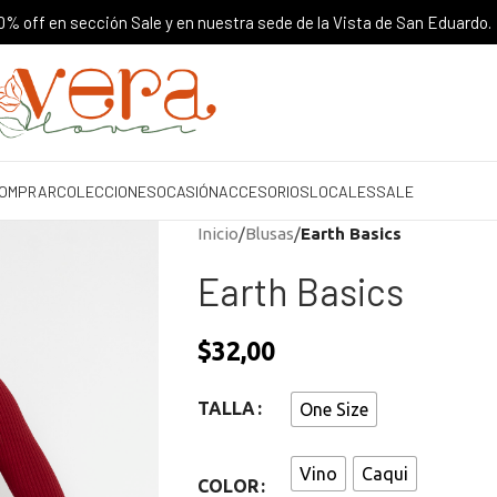
% off en sección Sale y en nuestra sede de la Vista de San Eduardo.
OMPRAR
COLECCIONES
OCASIÓN
ACCESORIOS
LOCALES
SALE
Inicio
/
Blusas
/
Earth Basics
Earth Basics
$
32,00
TALLA
One Size
Vino
Caqui
COLOR