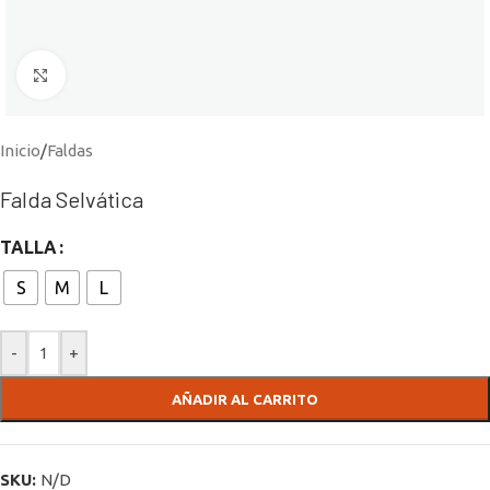
Click to enlarge
Inicio
/
Faldas
Falda Selvática
TALLA
S
M
L
-
+
AÑADIR AL CARRITO
SKU:
N/D