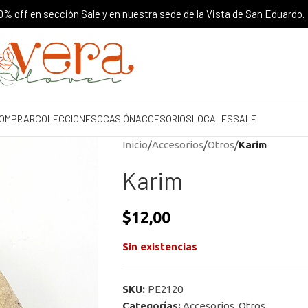
% off en sección Sale y en nuestra sede de la Vista de San Eduardo.
OMPRAR
COLECCIONES
OCASIÓN
ACCESORIOS
LOCALES
SALE
Inicio
/
Accesorios
/
Otros
/
Karim
Karim
$
12,00
Sin existencias
SKU:
PE2120
Categorías:
Accesorios
,
Otros