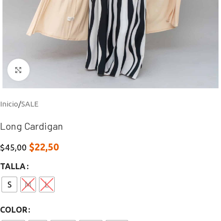
Click to enlarge
Inicio
/
SALE
Long Cardigan
$
22,50
$
45,00
TALLA
S
M
L
COLOR