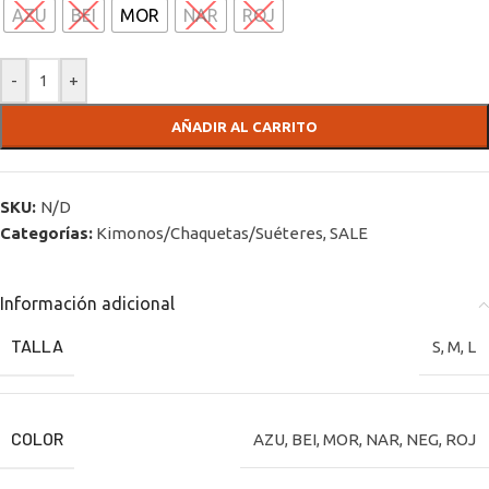
AZU
BEI
MOR
NAR
ROJ
-
+
AÑADIR AL CARRITO
SKU:
N/D
Categorías:
Kimonos/Chaquetas/Suéteres
,
SALE
Información adicional
TALLA
S
,
M
,
L
COLOR
AZU
,
BEI
,
MOR
,
NAR
,
NEG
,
ROJ