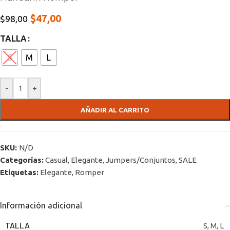
$
47,00
$
98,00
TALLA
S
M
L
-
+
AÑADIR AL CARRITO
SKU:
N/D
Categorías:
Casual
,
Elegante
,
Jumpers/Conjuntos
,
SALE
Etiquetas:
Elegante
,
Romper
Información adicional
TALLA
S
,
M
,
L