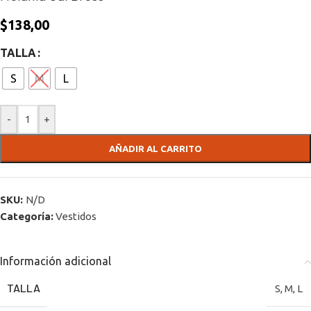
$
138,00
TALLA
S
M
L
-
+
AÑADIR AL CARRITO
SKU:
N/D
Categoría:
Vestidos
Información adicional
TALLA
S
,
M
,
L