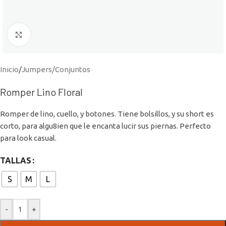
Click to enlarge
Inicio
/
Jumpers/Conjuntos
Romper Lino Floral
Romper de lino, cuello, y botones. Tiene bolsillos, y su short es
corto, para algu8ien que le encanta lucir sus piernas. Perfecto
para look casual.
TALLAS
S
M
L
-
+