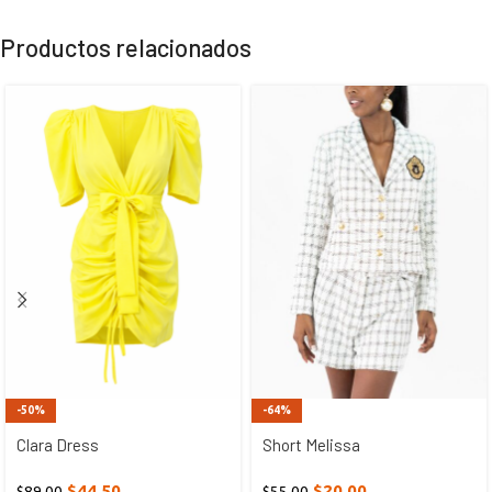
Productos relacionados
-50%
-64%
Clara Dress
Short Melissa
$
44,50
$
20,00
$
89,00
$
55,00