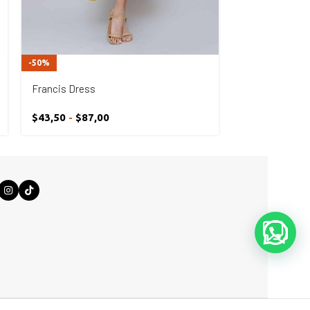
-50%
-50%
Francis Dress
Iconic Dress
$
43,50
-
$
87,00
$
59,0
$
118,00