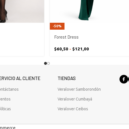
-50%
Forest Dress
$
60,50
-
$
121,00
ERVICIO AL CLIENTE
TIENDAS
ontáctanos
Veralover Samborondón
ventos
Veralover Cumbayá
líticas
Veralover Ceibos
ommerce