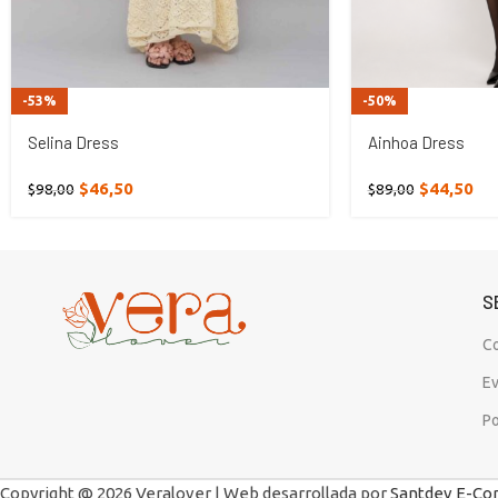
-53%
-50%
Selina Dress
Ainhoa Dress
$
46,50
$
44,50
$
98,00
$
89,00
S
C
E
Po
Copyright @ 2026 Veralover | Web desarrollada por
Santdev E-C