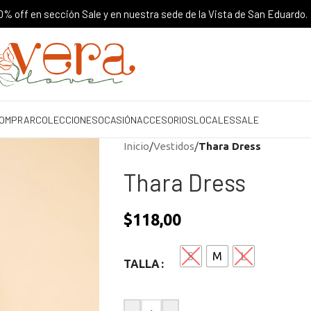
% off en sección Sale y en nuestra sede de la Vista de San Eduardo.
OMPRAR
COLECCIONES
OCASIÓN
ACCESORIOS
LOCALES
SALE
Inicio
/
Vestidos
/
Thara Dress
Thara Dress
$
118,00
S
M
L
TALLA