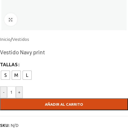
Click to enlarge
Inicio
/
Vestidos
Vestido Navy print
TALLAS
S
M
L
-
+
AÑADIR AL CARRITO
SKU:
N/D