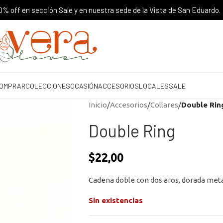
% off en sección Sale y en nuestra sede de la Vista de San Eduardo.
OMPRAR
COLECCIONES
OCASIÓN
ACCESORIOS
LOCALES
SALE
Inicio
/
Accesorios
/
Collares
/
Double Rin
Double Ring
$
22,00
Cadena doble con dos aros, dorada metal
Sin existencias