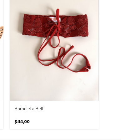
Borboleta Belt
Bow Belt
$
44,00
$
22,00