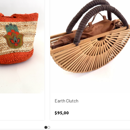
Earth Clutch
$
95,00