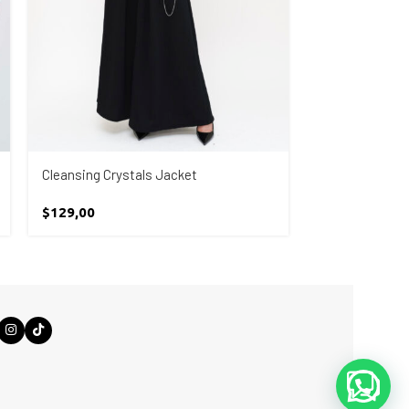
Cleansing Crystals Jacket
Cleopatra’s Cha
$
129,00
$
185,00