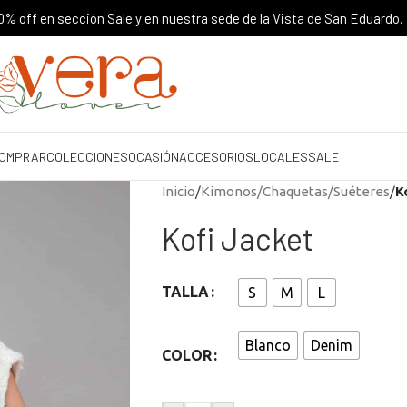
% off en sección Sale y en nuestra sede de la Vista de San Eduardo.
OMPRAR
COLECCIONES
OCASIÓN
ACCESORIOS
LOCALES
SALE
Inicio
/
Kimonos/Chaquetas/Suéteres
/
K
Kofi Jacket
TALLA
S
M
L
Blanco
Denim
COLOR