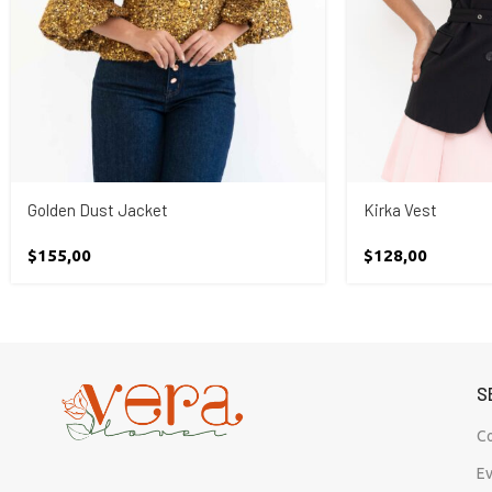
Golden Dust Jacket
Kirka Vest
$
155,00
$
128,00
S
C
E