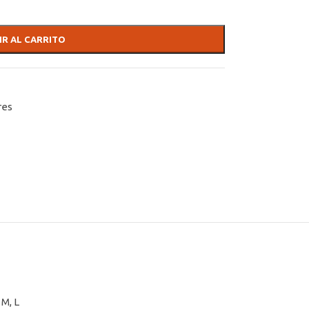
IR AL CARRITO
res
,
M
,
L