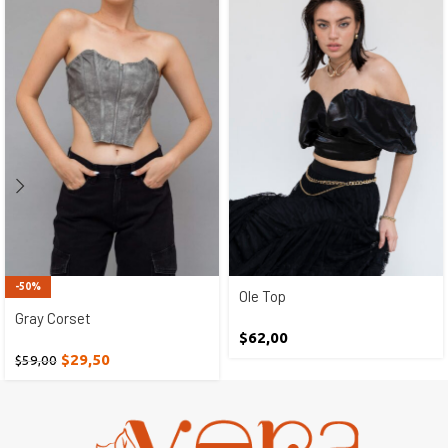
-50%
Ole Top
Gray Corset
$
62,00
$
29,50
$
59,00