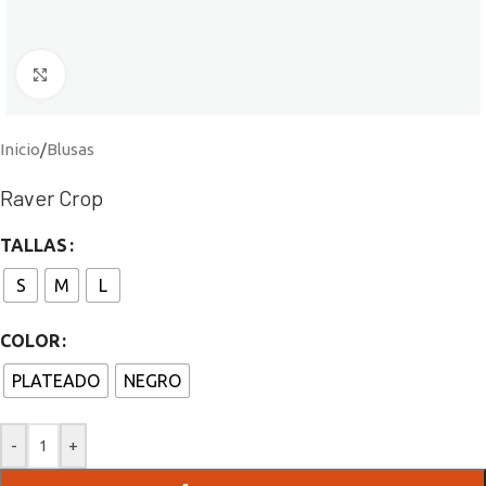
Click to enlarge
Inicio
/
Blusas
Raver Crop
TALLAS
S
M
L
COLOR
PLATEADO
NEGRO
-
+