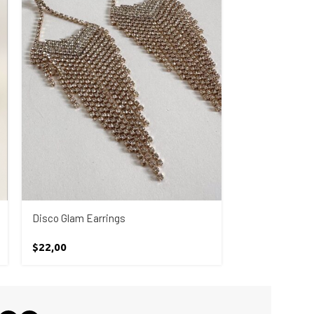
Disco Glam Earrings
Earth Clutch
$
22,00
$
95,00