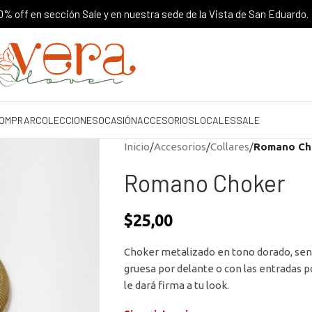
% off en sección Sale y en nuestra sede de la Vista de San Eduardo.
OMPRAR
COLECCIONES
OCASIÓN
ACCESORIOS
LOCALES
SALE
Inicio
/
Accesorios
/
Collares
/
Romano Ch
Romano Choker
$
25,00
Choker metalizado en tono dorado, senci
gruesa por delante o con las entradas p
le dará firma a tu look.