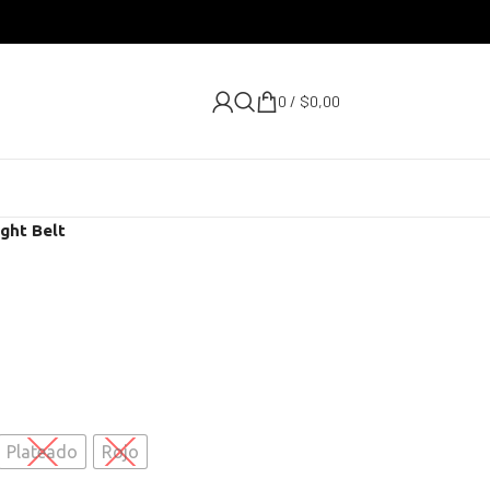
0
/
$
0,00
ight Belt
Plateado
Rojo