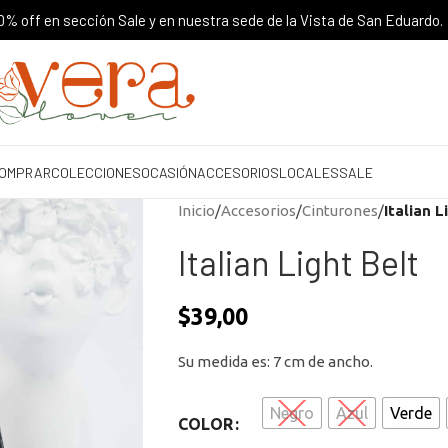
% off en sección Sale y en nuestra sede de la Vista de San Eduardo.
OMPRAR
COLECCIONES
OCASIÓN
ACCESORIOS
LOCALES
SALE
Inicio
/
Accesorios
/
Cinturones
/
Italian L
Italian Light Belt
$
39,00
Su medida es: 7 cm de ancho.
Negro
Azul
Verde
COLOR