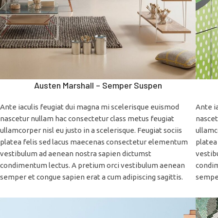
Austen Marshall – Semper Suspen
Ante iaculis feugiat dui magna mi scelerisque euismod
Ante i
nascetur nullam hac consectetur class metus feugiat
nascet
ullamcorper nisl eu justo in a scelerisque. Feugiat sociis
ullamco
platea felis sed lacus maecenas consectetur elementum
platea
vestibulum ad aenean nostra sapien dictumst
vestib
condimentum lectus. A pretium orci vestibulum aenean
condim
semper et congue sapien erat a cum adipiscing sagittis.
semper