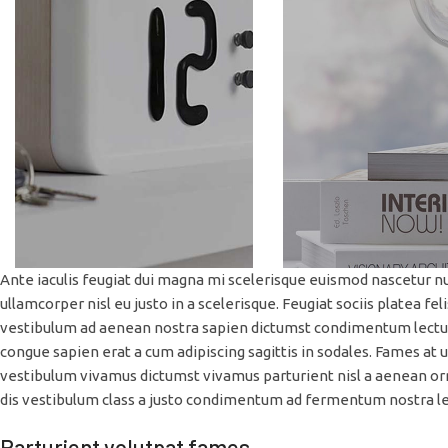
Ante iaculis feugiat dui magna mi scelerisque euismod nascetur n
ullamcorper nisl eu justo in a scelerisque. Feugiat sociis platea
vestibulum ad aenean nostra sapien dictumst condimentum lectu
congue sapien erat a cum adipiscing sagittis in sodales. Fames at
vestibulum vivamus dictumst vivamus parturient nisl a aenean orna
dis vestibulum class a justo condimentum ad fermentum nostra l
Parturient volutpat fames