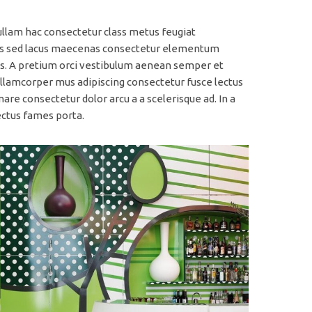
ullam hac consectetur class metus feugiat
 felis sed lacus maecenas consectetur elementum
s. A pretium orci vestibulum aenean semper et
 ullamcorper mus adipiscing consectetur fusce lectus
re consectetur dolor arcu a a scelerisque ad. In a
ectus fames porta.