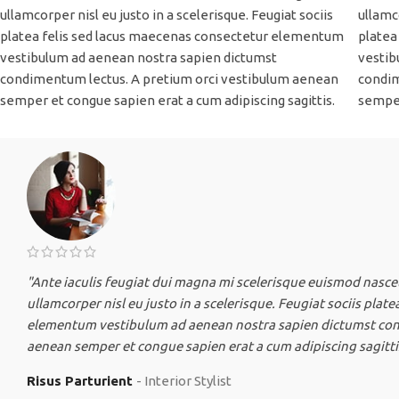
ullamcorper nisl eu justo in a scelerisque. Feugiat sociis
ullamco
platea felis sed lacus maecenas consectetur elementum
platea
vestibulum ad aenean nostra sapien dictumst
vestib
condimentum lectus. A pretium orci vestibulum aenean
condim
semper et congue sapien erat a cum adipiscing sagittis.
semper
"Ante iaculis feugiat dui magna mi scelerisque euismod nasce
ullamcorper nisl eu justo in a scelerisque. Feugiat sociis plat
elementum vestibulum ad aenean nostra sapien dictumst con
aenean semper et congue sapien erat a cum adipiscing sagitti
Risus Parturient
Interior Stylist