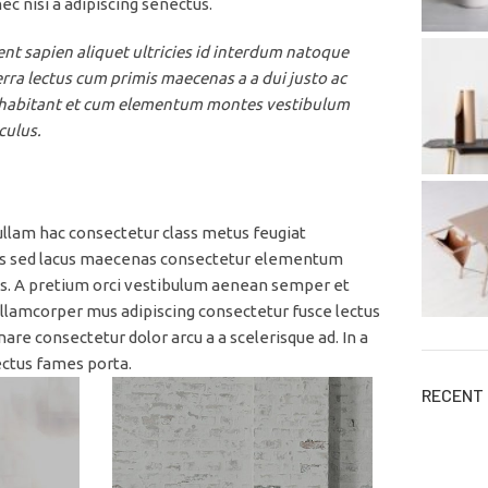
c nisi a adipiscing senectus.
t sapien aliquet ultricies id interdum natoque
rra lectus cum primis maecenas a a dui justo ac
us habitant et cum elementum montes vestibulum
culus.
ullam hac consectetur class metus feugiat
 felis sed lacus maecenas consectetur elementum
s. A pretium orci vestibulum aenean semper et
 ullamcorper mus adipiscing consectetur fusce lectus
re consectetur dolor arcu a a scelerisque ad. In a
ectus fames porta.
RECENT