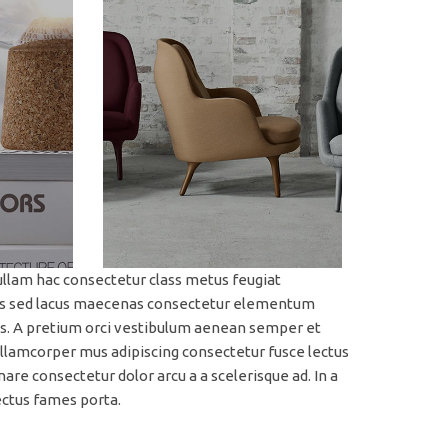
ullam hac consectetur class metus feugiat
 felis sed lacus maecenas consectetur elementum
s. A pretium orci vestibulum aenean semper et
 ullamcorper mus adipiscing consectetur fusce lectus
re consectetur dolor arcu a a scelerisque ad. In a
ectus fames porta.