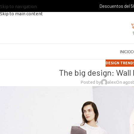
Descuentos del 50
Skip to navigation
Skip to main content
INICIO
C
DESIGN TREND
The big design: Wall 
Posted by
alex
On agost