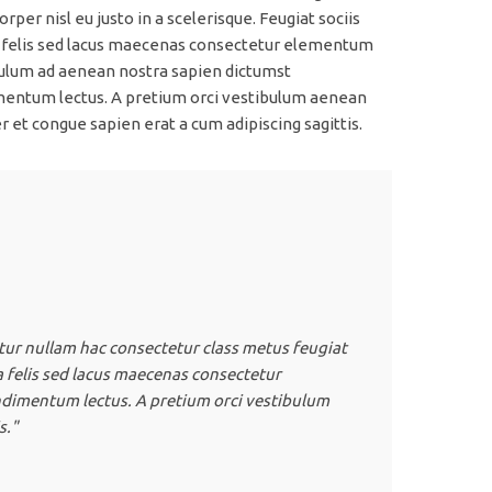
rper nisl eu justo in a scelerisque. Feugiat sociis
 felis sed lacus maecenas consectetur elementum
ulum ad aenean nostra sapien dictumst
entum lectus. A pretium orci vestibulum aenean
 et congue sapien erat a cum adipiscing sagittis.
tur nullam hac consectetur class metus feugiat
"Ante iaculis
ea felis sed lacus maecenas consectetur
ullamcorper n
dimentum lectus. A pretium orci vestibulum
elementum ve
s."
aenean semper
Metus Feug