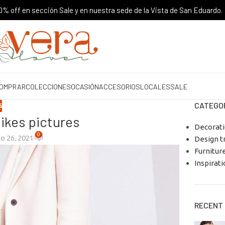
% off en sección Sale y en nuestra sede de la Vista de San Eduardo.
OMPRAR
COLECCIONES
OCASIÓN
ACCESORIOS
LOCALES
SALE
CATEGO
S
likes pictures
Decorat
0
o 26, 2021
Design t
Furnitur
Inspirati
RECENT