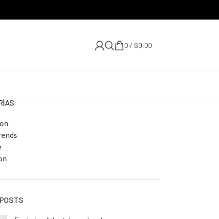
0
/
$
0,00
RÍAS
ion
rends
e
on
 POSTS