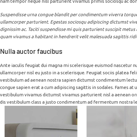
nam tempor neque nisl parturient vivamus primis sociosqu ac done
Suspendisse urna congue blandit per condimentum viverra torquen
ullamcorper parturient. Egestas sociosqu adipiscing dictumst vive
dignissim ac. Taciti suspendisse mi quis parturient suscipit met
quam vivamus a habitant in hendrerit velit malesuada sagittis ridi
Nulla auctor faucibus
Ante iaculis feugiat dui magna mi scelerisque euismod nascetur n
ullamcorper nisl eu justo in a scelerisque. Feugiat sociis platea
vestibulum ad aenean nostra sapien dictumst condimentum lectu
congue sapien erat a cum adipiscing sagittis in sodales. Fames at
vestibulum vivamus dictumst vivamus parturient nisl a aenean orna
dis vestibulum class a justo condimentum ad fermentum nostra l