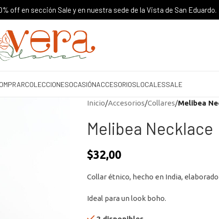
% off en sección Sale y en nuestra sede de la Vista de San Eduardo.
OMPRAR
COLECCIONES
OCASIÓN
ACCESORIOS
LOCALES
SALE
Inicio
/
Accesorios
/
Collares
/
Melibea Ne
Melibea Necklace
$
32,00
Collar étnico, hecho en India, elaborado
Ideal para un look boho.
2 disponibles