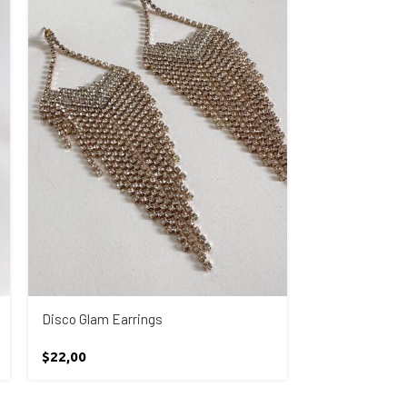
Disco Glam Earrings
Ball Choker
$
22,00
$
25,00